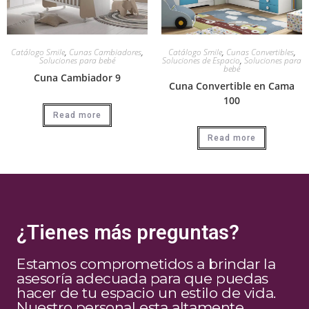
Catálogo Smile
,
Cunas Cambiadores
,
Catálogo Smile
,
Cunas Convertibles
,
Soluciones para bebé
Soluciones de Espacio
,
Soluciones para
bebé
Cuna Cambiador 9
Cuna Convertible en Cama
100
Read more
Read more
¿Tienes más preguntas?
Estamos comprometidos a brindar la
asesoría adecuada para que puedas
hacer de tu espacio un estilo de vida.
Nuestro personal esta altamente