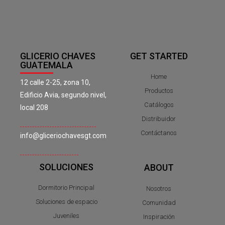
GLICERIO CHAVES
GET STARTED
GUATEMALA
Home
12 calle 2-25, zona 10,
Productos
Edificio Avia, segundo nivel,
Catálogos
local 208
Distribuidor
Contáctanos
info@gliceriochavesgt.com
SOLUCIONES
ABOUT
Dormitorio Principal
Nosotros
Soluciones de espacio
Comunidad
Juveniles
Inspiración