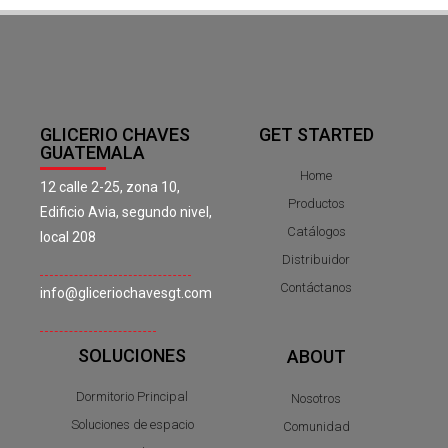
GLICERIO CHAVES
GET STARTED
GUATEMALA
Home
12 calle 2-25, zona 10,
Productos
Edificio Avia, segundo nivel,
Catálogos
local 208
Distribuidor
Contáctanos
info@gliceriochavesgt.com
SOLUCIONES
ABOUT
Dormitorio Principal
Nosotros
Soluciones de espacio
Comunidad