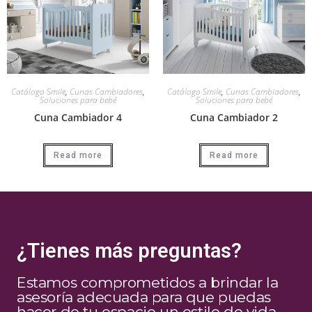
Catálogo Smile
,
Cunas Cambiadores
,
Catálogo Smile
,
Cunas Cambiadores
,
Soluciones para bebé
Soluciones para bebé
Cuna Cambiador 4
Cuna Cambiador 2
Read more
Read more
¿Tienes más preguntas?
Estamos comprometidos a brindar la
asesoría adecuada para que puedas
hacer de tu espacio un estilo de vida.