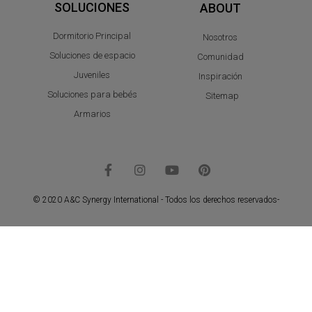
SOLUCIONES
ABOUT
Dormitorio Principal
Nosotros
Soluciones de espacio
Comunidad
Juveniles
Inspiración
Soluciones para bebés
Sitemap
Armarios
© 2020 A&C Synergy International - Todos los derechos reservados-