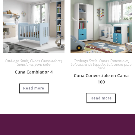
Catálogo Smile
,
Cunas Cambiadores
,
Catálogo Smile
,
Cunas Convertibles
,
Soluciones para bebé
Soluciones de Espacio
,
Soluciones para
bebé
Cuna Cambiador 4
Cuna Convertible en Cama
100
Read more
Read more