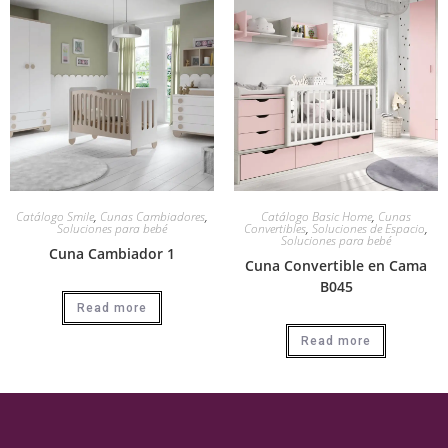
Catálogo Smile
,
Cunas Cambiadores
,
Catálogo Basic Home
,
Cunas
Soluciones para bebé
Convertibles
,
Soluciones de Espacio
,
Soluciones para bebé
Cuna Cambiador 1
Cuna Convertible en Cama
B045
Read more
Read more