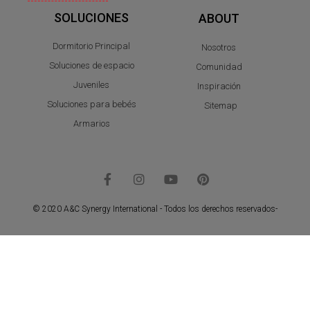
SOLUCIONES
ABOUT
Dormitorio Principal
Nosotros
Soluciones de espacio
Comunidad
Juveniles
Inspiración
Soluciones para bebés
Sitemap
Armarios
© 2020 A&C Synergy International - Todos los derechos reservados-