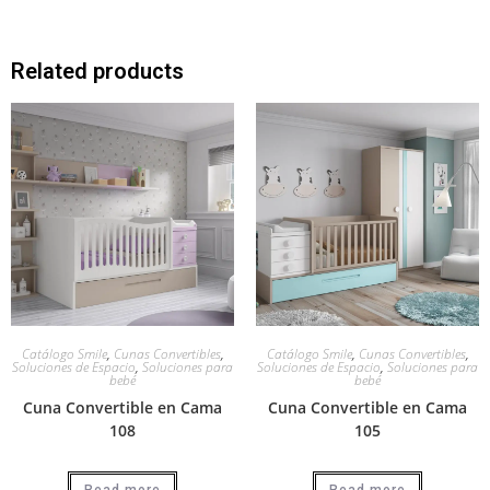
Related products
Catálogo Smile
,
Cunas Convertibles
,
Catálogo Smile
,
Cunas Convertibles
,
Soluciones de Espacio
,
Soluciones para
Soluciones de Espacio
,
Soluciones para
bebé
bebé
Cuna Convertible en Cama
Cuna Convertible en Cama
108
105
Read more
Read more