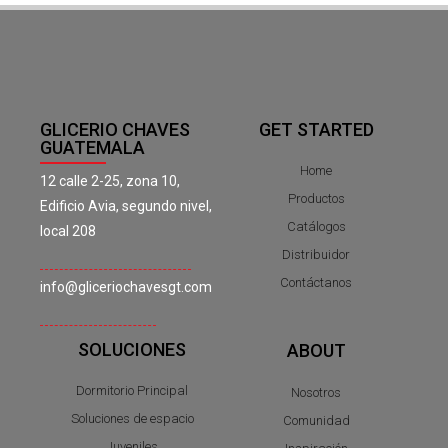
GLICERIO CHAVES
GET STARTED
GUATEMALA
Home
12 calle 2-25, zona 10,
Productos
Edificio Avia, segundo nivel,
Catálogos
local 208
Distribuidor
Contáctanos
info@gliceriochavesgt.com
SOLUCIONES
ABOUT
Dormitorio Principal
Nosotros
Soluciones de espacio
Comunidad
Juveniles