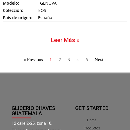
Modelo
: GENOVA
Colección
: EOS
País de origen
: España
Leer Más »
« Previous
1
2
3
4
5
Next »
GLICERIO CHAVES
GET STARTED
GUATEMALA
Home
12 calle 2-25, zona 10,
Productos