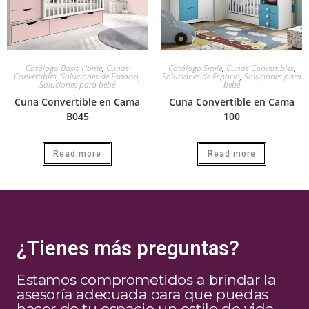
Catálogo Basic Home
,
Cunas
Catálogo Smile
,
Cunas Convertibles
,
Convertibles
,
Soluciones de Espacio
,
Soluciones de Espacio
,
Soluciones para
Soluciones para bebé
bebé
Cuna Convertible en Cama
Cuna Convertible en Cama
B045
100
Read more
Read more
¿Tienes más preguntas?
Estamos comprometidos a brindar la
asesoría adecuada para que puedas
hacer de tu espacio un estilo de vida.