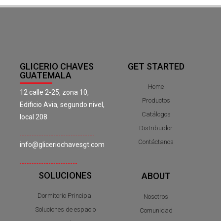
GLICERIO CHAVES
GET STARTED
GUATEMALA
Home
12 calle 2-25, zona 10,
Productos
Edificio Avia, segundo nivel,
Catálogos
local 208
Distribuidor
Contáctanos
info@gliceriochavesgt.com
SOLUCIONES
ABOUT
Dormitorio Principal
Nosotros
Soluciones de espacio
Comunidad