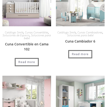
Catálogo Smile
,
Cunas Convertibles
,
Catálogo Smile
,
Cunas Cambiadores
,
Soluciones de Espacio
,
Soluciones para
Soluciones para bebé
bebé
Cuna Cambiador 6
Cuna Convertible en Cama
102
Read more
Read more