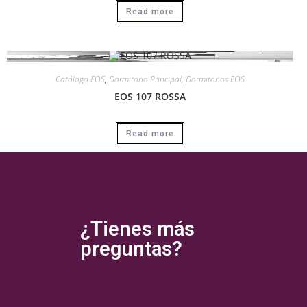
Read more
Catálogo EOS
,
Dormitorio Principal
,
Dormitorios EOS
EOS 107 ROSSA
Read more
¿Tienes más
preguntas?