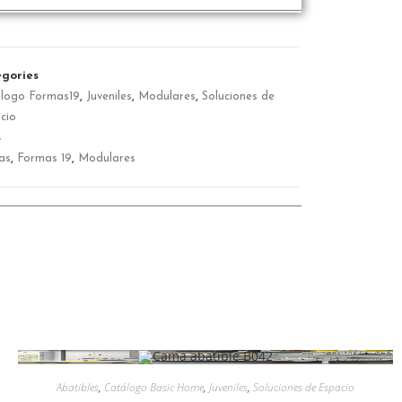
gories
logo Formas19
,
Juveniles
,
Modulares
,
Soluciones de
cio
s
as
,
Formas 19
,
Modulares
Abatibles
,
Catálogo Basic Home
,
Juveniles
,
Soluciones de Espacio