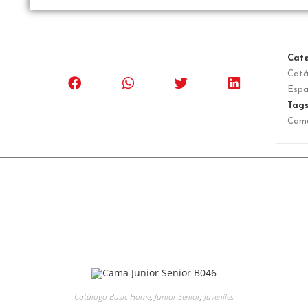
Cate
Catá
Espa
Tag
Cam
Catálogo Basic Home
,
Junior Senior
,
Juveniles