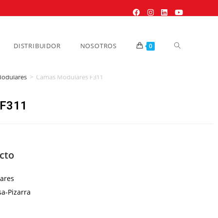
DISTRIBUIDOR
NOSOTROS
0
odulares
>
Camas Modulares F311
 F311
cto
res
Pizarra