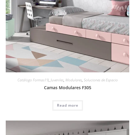
Catálogo Formas19
,
Juveniles
,
Modulares
,
Soluciones de Espacio
Camas Modulares F305
Read more