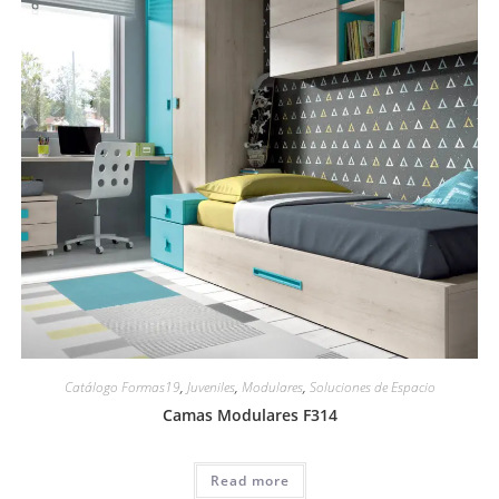
Catálogo Formas19
,
Juveniles
,
Modulares
,
Soluciones de Espacio
Camas Modulares F314
Read more