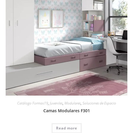
Catálogo Formas19
,
Juveniles
,
Modulares
,
Soluciones de Espacio
Camas Modulares F301
Read more