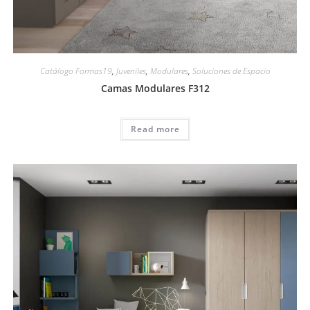
Catálogo Formas19
,
Juveniles
,
Modulares
,
Soluciones de Espacio
Camas Modulares F312
Read more