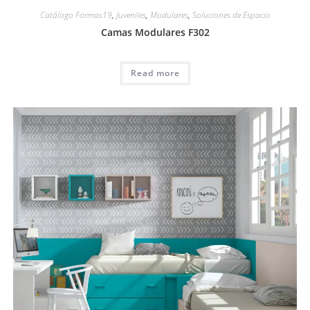
Catálogo Formas19
,
Juveniles
,
Modulares
,
Soluciones de Espacio
Camas Modulares F302
Read more