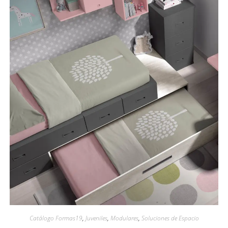
Catálogo Formas19
,
Juveniles
,
Modulares
,
Soluciones de Espacio