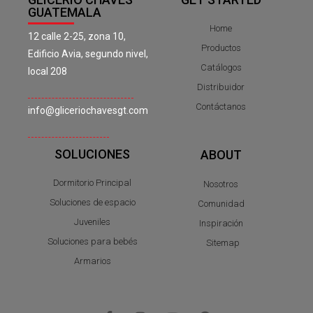
GUATEMALA
Home
12 calle 2-25, zona 10,
Productos
Edificio Avia, segundo nivel,
Catálogos
local 208
Distribuidor
Contáctanos
info@gliceriochavesgt.com
SOLUCIONES
ABOUT
Dormitorio Principal
Nosotros
Soluciones de espacio
Comunidad
Juveniles
Inspiración
Soluciones para bebés
Sitemap
Armarios