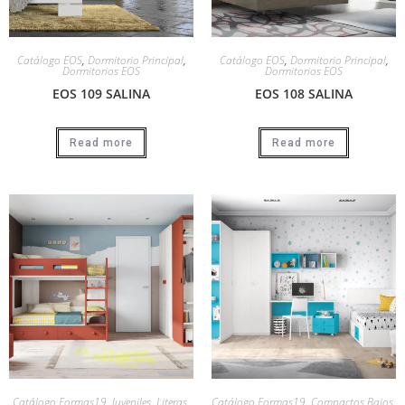
Catálogo EOS
,
Dormitorio Principal
,
Catálogo EOS
,
Dormitorio Principal
,
Dormitorios EOS
Dormitorios EOS
EOS 109 SALINA
EOS 108 SALINA
Read more
Read more
Catálogo Formas19
,
Juveniles
,
Literas
,
Catálogo Formas19
,
Compactos Bajos
,