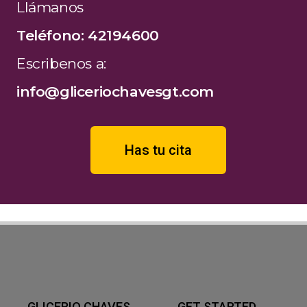
Llámanos
Teléfono: 42194600
Escribenos a:
info@gliceriochavesgt.com
Has tu cita
GLICERIO CHAVES
GET STARTED