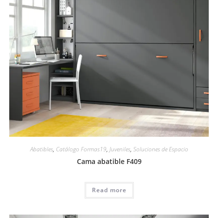
Abatibles
,
Catálogo Formas19
,
Juveniles
,
Soluciones de Espacio
Cama abatible F409
Read more