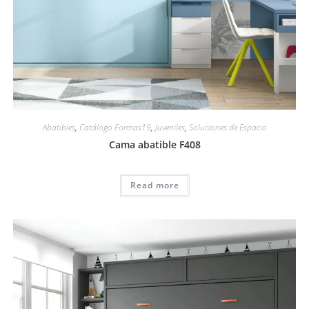
Abatibles
,
Catálogo Formas19
,
Juveniles
,
Soluciones de Espacio
Cama abatible F408
Read more