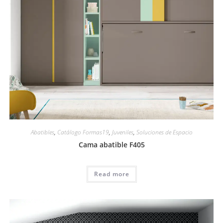
Abatibles
,
Catálogo Formas19
,
Juveniles
,
Soluciones de Espacio
Cama abatible F405
Read more