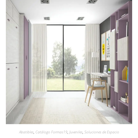
Abatibles
,
Catálogo Formas19
,
Juveniles
,
Soluciones de Espacio