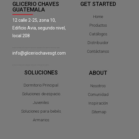
GLICERIO CHAVES
GET STARTED
GUATEMALA
Home
12 calle 2-25, zona 10,
Productos
Edificio Avia, segundo nivel,
Catálogos
local 208
Distribuidor
Contáctanos
info@gliceriochavesgt.com
SOLUCIONES
ABOUT
Dormitorio Principal
Nosotros
Soluciones de espacio
Comunidad
Juveniles
Inspiración
Soluciones para bebés
Sitemap
Armarios