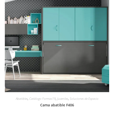
Abatibles
,
Catálogo Formas19
,
Juveniles
,
Soluciones de Espacio
Cama abatible F406