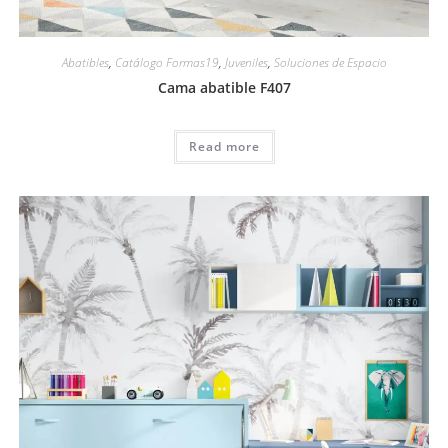
Abatibles
,
Catálogo Formas19
,
Juveniles
,
Soluciones de Espacio
Cama abatible F407
Read more