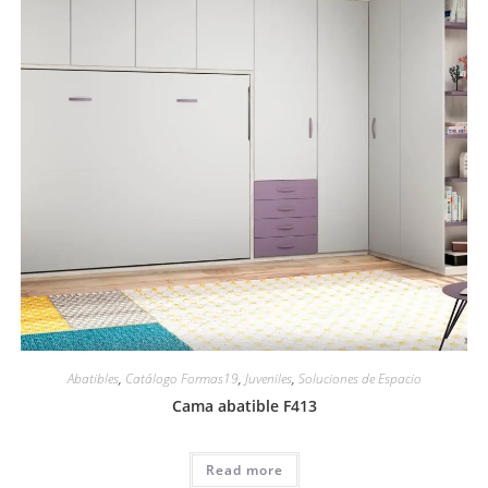
Abatibles
,
Catálogo Formas19
,
Juveniles
,
Soluciones de Espacio
Cama abatible F413
Read more