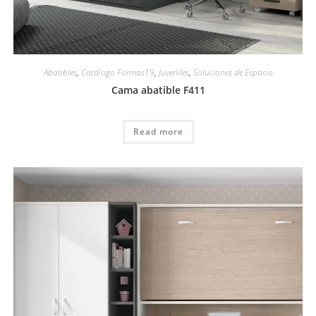
Abatibles
,
Catálogo Formas19
,
Juveniles
,
Soluciones de Espacio
Cama abatible F411
Read more