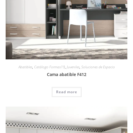
Abatibles
,
Catálogo Formas19
,
Juveniles
,
Soluciones de Espacio
Cama abatible F412
Read more