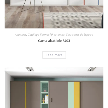
Abatibles
,
Catálogo Formas19
,
Juveniles
,
Soluciones de Espacio
Cama abatible F403
Read more