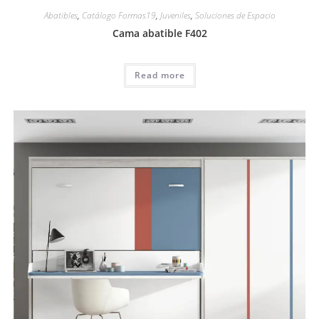
Abatibles
,
Catálogo Formas19
,
Juveniles
,
Soluciones de Espacio
Cama abatible F402
Read more