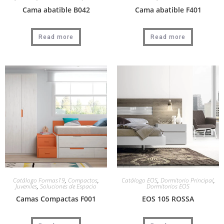
Cama abatible B042
Cama abatible F401
Read more
Read more
Catálogo Formas19
,
Compactos
,
Catálogo EOS
,
Dormitorio Principal
,
Juveniles
,
Soluciones de Espacio
Dormitorios EOS
Camas Compactas F001
EOS 105 ROSSA