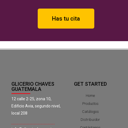
Has tu cita
GLICERIO CHAVES
GET STARTED
GUATEMALA
Home
12 calle 2-25, zona 10,
Productos
Edificio Avia, segundo nivel,
Catálogos
local 208
Distribuidor
Contáctanos