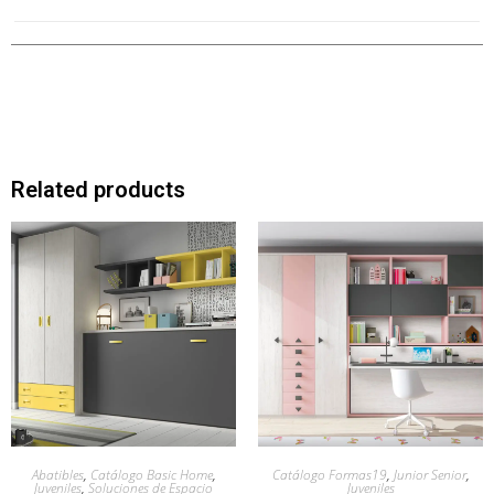
Related products
Abatibles
,
Catálogo Basic Home
,
Catálogo Formas19
,
Junior Senior
,
Juveniles
,
Soluciones de Espacio
Juveniles