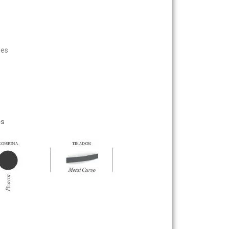
les
es