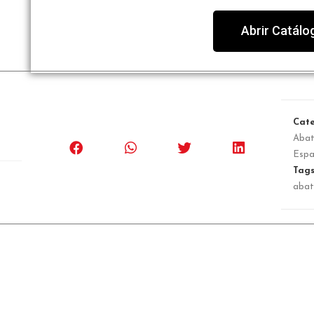
Abrir Catálo
Cate
Abat
Espa
Tag
abat