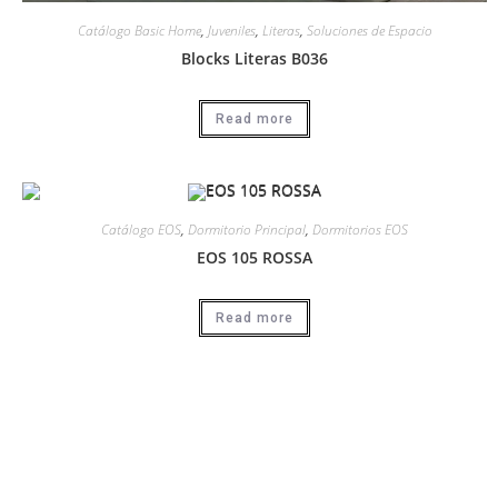
Catálogo Basic Home
,
Juveniles
,
Literas
,
Soluciones de Espacio
Blocks Literas B036
Read more
Catálogo EOS
,
Dormitorio Principal
,
Dormitorios EOS
EOS 105 ROSSA
Read more