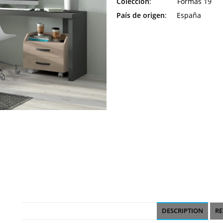
Colección
: Formas 19
País de origen
: España
DESCRIPTION
RE