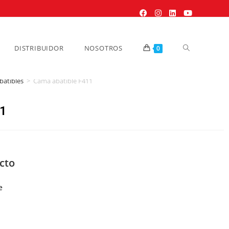
DISTRIBUIDOR
NOSOTROS
0
batibles
>
Cama abatible F411
11
cto
e