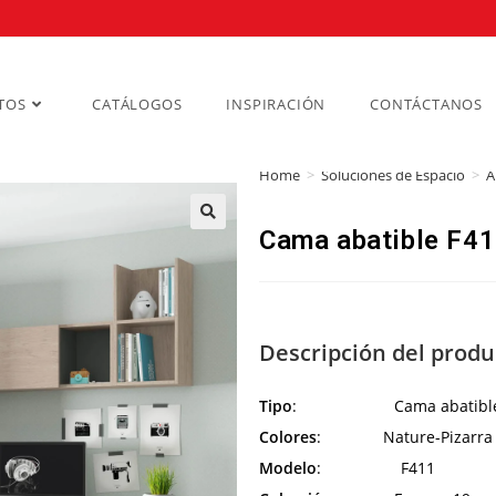
TOS
CATÁLOGOS
INSPIRACIÓN
CONTÁCTANOS
Home
>
Soluciones de Espacio
>
A
Cama abatible F4
Descripción del produ
Tipo
: Cama abatibl
Colores
: Nature-Pizarra
Modelo
: F411