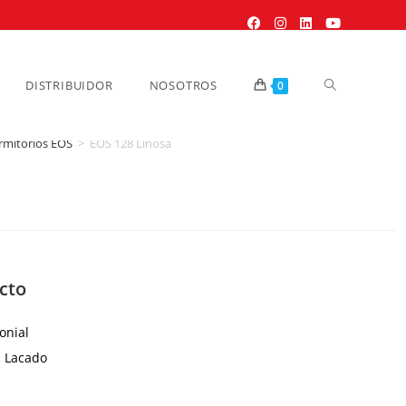
DISTRIBUIDOR
NOSOTROS
0
rmitorios EOS
>
EOS 128 Linosa
cto
ial
Lacado