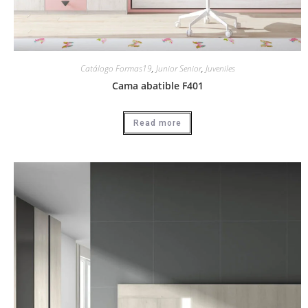
Catálogo Formas19
,
Junior Senior
,
Juveniles
Cama abatible F401
Read more