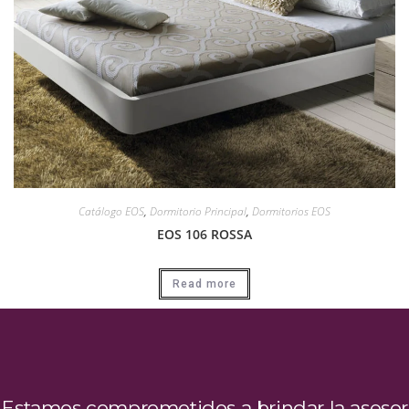
Catálogo EOS
,
Dormitorio Principal
,
Dormitorios EOS
EOS 106 ROSSA
Read more
Estamos comprometidos a brindar la asesor