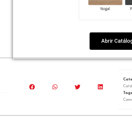
Abrir Catálo
Cate
Cat
Tag
Cam