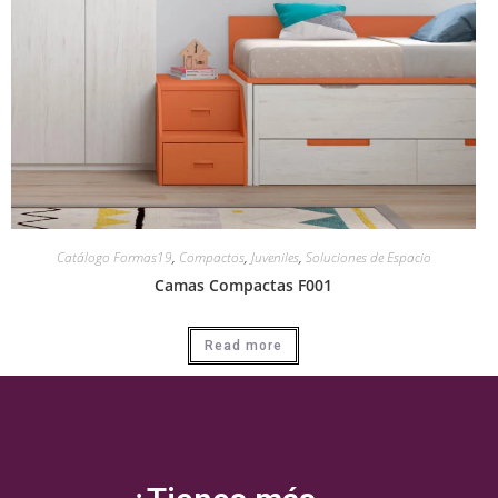
Catálogo Formas19
,
Compactos
,
Juveniles
,
Soluciones de Espacio
Camas Compactas F001
Read more