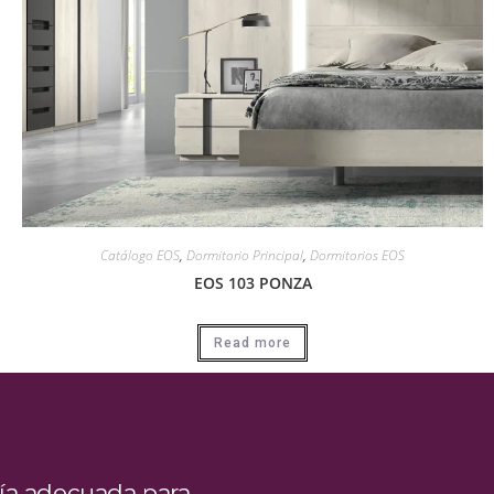
Catálogo EOS
,
Dormitorio Principal
,
Dormitorios EOS
EOS 103 PONZA
Read more
ía adecuada para