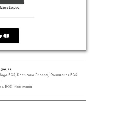
go
gories
álogo EOS
,
Dormitorio Principal
,
Dormitorios EOS
s
as
,
EOS
,
Matrimonial