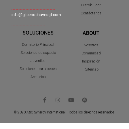
Distribuidor
Contáctanos
info@gliceriochavesgt.com
SOLUCIONES
ABOUT
Dormitorio Principal
Nosotros
Soluciones de espacio
Comunidad
Juveniles
Inspiración
Soluciones para bebés
Sitemap
Armarios
© 2020 A&C Synergy International - Todos los derechos reservados-