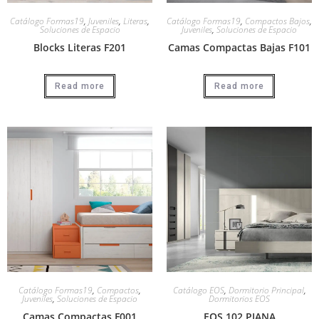
Catálogo Formas19
,
Juveniles
,
Literas
,
Catálogo Formas19
,
Compactos Bajos
,
Soluciones de Espacio
Juveniles
,
Soluciones de Espacio
Blocks Literas F201
Camas Compactas Bajas F101
Read more
Read more
Catálogo Formas19
,
Compactos
,
Catálogo EOS
,
Dormitorio Principal
,
Juveniles
,
Soluciones de Espacio
Dormitorios EOS
Camas Compactas F001
EOS 102 PIANA