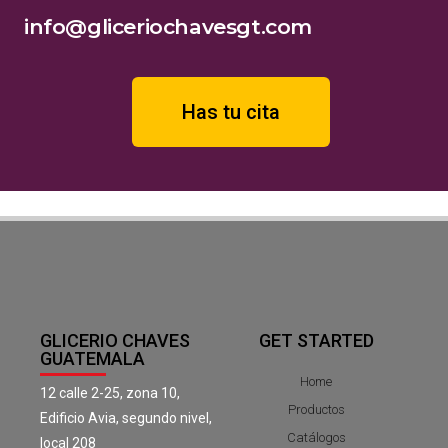
info@gliceriochavesgt.com
Has tu cita
GLICERIO CHAVES
GET STARTED
GUATEMALA
Home
12 calle 2-25, zona 10,
Productos
Edificio Avia, segundo nivel,
Catálogos
local 208