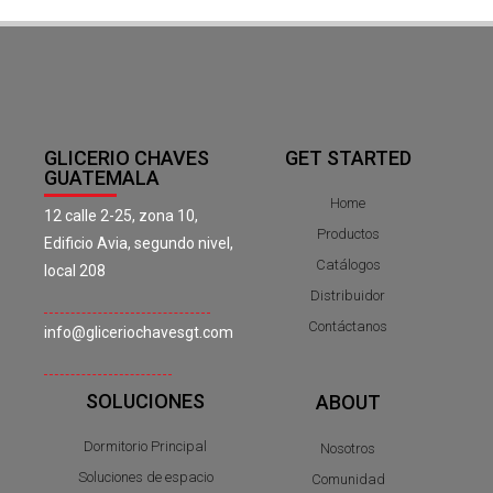
GLICERIO CHAVES
GET STARTED
GUATEMALA
Home
12 calle 2-25, zona 10,
Productos
Edificio Avia, segundo nivel,
Catálogos
local 208
Distribuidor
Contáctanos
info@gliceriochavesgt.com
SOLUCIONES
ABOUT
Dormitorio Principal
Nosotros
Soluciones de espacio
Comunidad