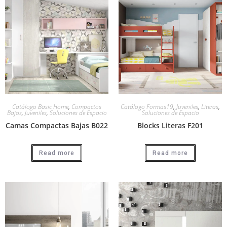
Catálogo Basic Home
,
Compactos
Catálogo Formas19
,
Juveniles
,
Literas
,
Bajos
,
Juveniles
,
Soluciones de Espacio
Soluciones de Espacio
Camas Compactas Bajas B022
Blocks Literas F201
Read more
Read more