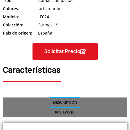
Tipo
: Camas compactas
Colores
: ártico-nube
Modelo
: F024
Colección
: Formas 19
País de origen
: España
Solicitar Precio
Características
DESCRIPTION
REVIEWS (0)