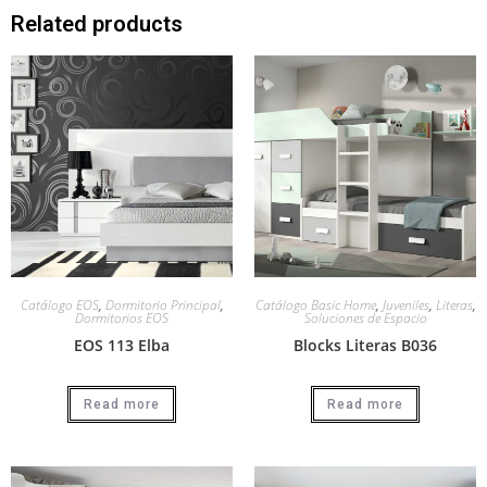
Related products
Catálogo EOS
,
Dormitorio Principal
,
Catálogo Basic Home
,
Juveniles
,
Literas
,
Dormitorios EOS
Soluciones de Espacio
EOS 113 Elba
Blocks Literas B036
Read more
Read more