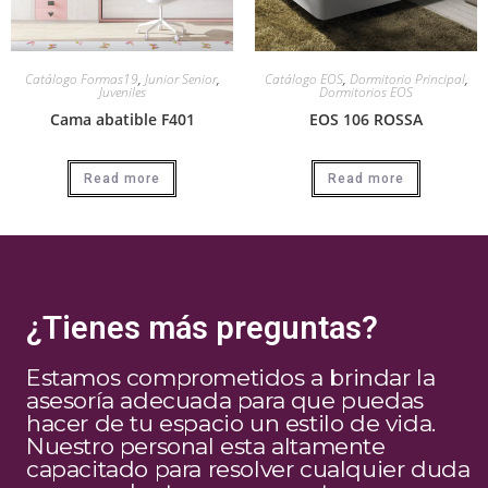
Catálogo Formas19
,
Junior Senior
,
Catálogo EOS
,
Dormitorio Principal
,
Juveniles
Dormitorios EOS
Cama abatible F401
EOS 106 ROSSA
Read more
Read more
¿Tienes más preguntas?
Estamos comprometidos a brindar la
asesoría adecuada para que puedas
hacer de tu espacio un estilo de vida.
Nuestro personal esta altamente
capacitado para resolver cualquier duda