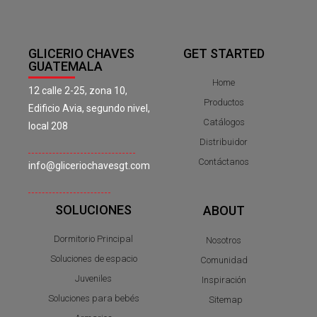
GLICERIO CHAVES
GET STARTED
GUATEMALA
Home
12 calle 2-25, zona 10,
Productos
Edificio Avia, segundo nivel,
Catálogos
local 208
Distribuidor
Contáctanos
info@gliceriochavesgt.com
SOLUCIONES
ABOUT
Dormitorio Principal
Nosotros
Soluciones de espacio
Comunidad
Juveniles
Inspiración
Soluciones para bebés
Sitemap