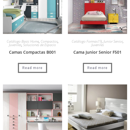
Catálogo Basic Home
,
Compactos
,
Catálogo Formas19
,
Junior Senior
,
Juveniles
,
Soluciones de Espacio
Juveniles
Camas Compactas B001
Cama Junior Senior F501
Read more
Read more