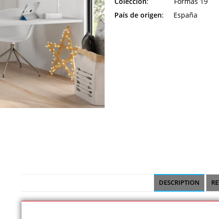
Colección
: Formas 19
País de origen
: España
DESCRIPTION
RE