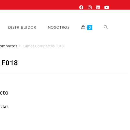
DISTRIBUIDOR
NOSOTROS
0
ompactos
>
Camas Compactas F018
 F018
cto
tas