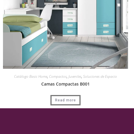
Catálogo Basic Home
,
Compactos
,
Juveniles
,
Soluciones de Espacio
Camas Compactas B001
Read more