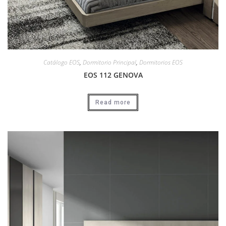
Catálogo EOS
,
Dormitorio Principal
,
Dormitorios EOS
EOS 112 GENOVA
Read more