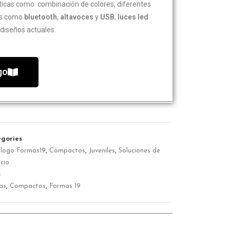
ticas como: combinación de colores, diferentes
ías como
bluetooth
,
altavoces
y
USB
,
luces led
diseños actuales.
go
gories
logo Formas19
,
Compactos
,
Juveniles
,
Soluciones de
cio
s
as
,
Compactos
,
Formas 19