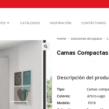
TOS
CATÁLOGOS
INSPIRACIÓN
CONTÁCTANOS
Home
>
Soluciones de Espacio
>
C
Camas Compactas
Descripción del produ
Tipo
: Camas compac
Colores
: ártico-Lago
Modelo
: F018