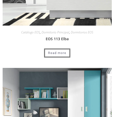
Catálogo EOS
,
Dormitorio Principal
,
Dormitorios EOS
EOS 113 Elba
Read more