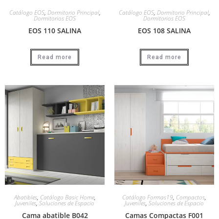
Catálogo EOS
,
Dormitorio Principal
,
Catálogo EOS
,
Dormitorio Principal
,
Dormitorios EOS
Dormitorios EOS
EOS 110 SALINA
EOS 108 SALINA
Read more
Read more
Abatibles
,
Catálogo Basic Home
,
Catálogo Formas19
,
Compactos
,
Juveniles
,
Soluciones de Espacio
Juveniles
,
Soluciones de Espacio
Cama abatible B042
Camas Compactas F001