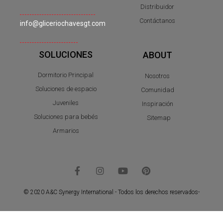
Distribuidor
Contáctanos
info@gliceriochavesgt.com
SOLUCIONES
ABOUT
Dormitorio Principal
Nosotros
Soluciones de espacio
Comunidad
Juveniles
Inspiración
Soluciones para bebés
Sitemap
Armarios
© 2020 A&C Synergy International - Todos los derechos reservados-