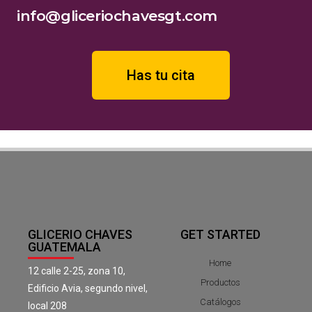
info@gliceriochavesgt.com
Has tu cita
GLICERIO CHAVES
GET STARTED
GUATEMALA
Home
12 calle 2-25, zona 10,
Productos
Edificio Avia, segundo nivel,
Catálogos
local 208