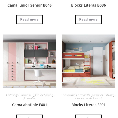
Cama Junior Senior B046
Blocks Literas B036
Read more
Read more
Catálogo Formas19
,
Junior Senior
,
Catálogo Formas19
,
Juveniles
,
Literas
,
Juveniles
Soluciones de Espacio
Cama abatible F401
Blocks Literas F201