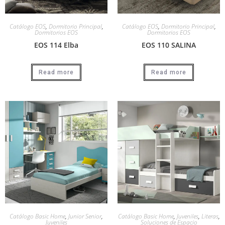
Catálogo EOS
,
Dormitorio Principal
,
Catálogo EOS
,
Dormitorio Principal
,
Dormitorios EOS
Dormitorios EOS
EOS 114 Elba
EOS 110 SALINA
Read more
Read more
Catálogo Basic Home
,
Junior Senior
,
Catálogo Basic Home
,
Juveniles
,
Literas
,
Juveniles
Soluciones de Espacio