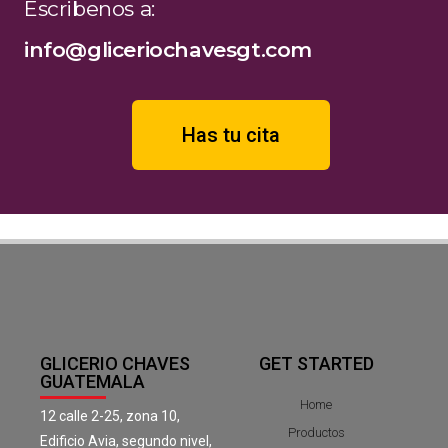
Escribenos a:
info@gliceriochavesgt.com
Has tu cita
GLICERIO CHAVES
GET STARTED
GUATEMALA
Home
12 calle 2-25, zona 10,
Productos
Edificio Avia, segundo nivel,