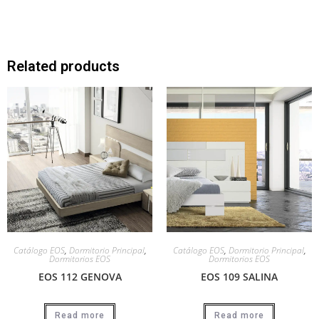
Related products
Catálogo EOS
,
Dormitorio Principal
,
Catálogo EOS
,
Dormitorio Principal
,
Dormitorios EOS
Dormitorios EOS
EOS 112 GENOVA
EOS 109 SALINA
Read more
Read more