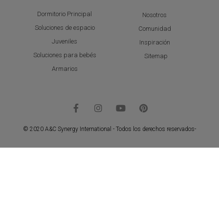
Dormitorio Principal
Nosotros
Soluciones de espacio
Comunidad
Juveniles
Inspiración
Soluciones para bebés
Sitemap
Armarios
© 2020 A&C Synergy International - Todos los derechos reservados-