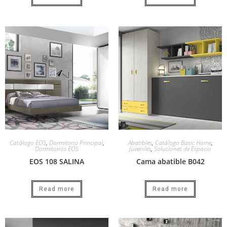
Catálogo EOS
,
Dormitorio Principal
,
Abatibles
,
Catálogo Basic Home
,
Dormitorios EOS
Juveniles
,
Soluciones de Espacio
EOS 108 SALINA
Cama abatible B042
Read more
Read more