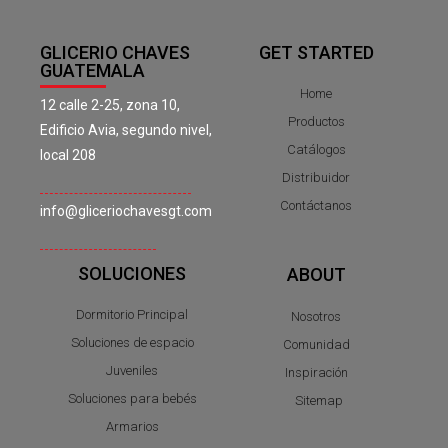
GLICERIO CHAVES
GET STARTED
GUATEMALA
Home
12 calle 2-25, zona 10,
Productos
Edificio Avia, segundo nivel,
Catálogos
local 208
Distribuidor
Contáctanos
info@gliceriochavesgt.com
SOLUCIONES
ABOUT
Dormitorio Principal
Nosotros
Soluciones de espacio
Comunidad
Juveniles
Inspiración
Soluciones para bebés
Sitemap
Armarios