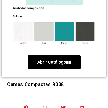
Abrir Catálogo
Camas Compactas B008