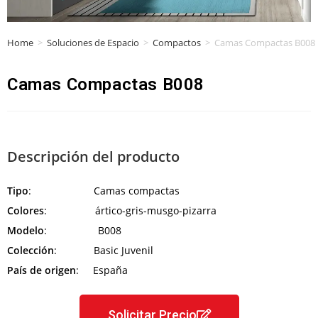
Home
>
Soluciones de Espacio
>
Compactos
>
Camas Compactas B008
Camas Compactas B008
Descripción del producto
Tipo
: Camas compactas
Colores
: ártico-gris-musgo-pizarra
Modelo
: B008
Colección
: Basic Juvenil
País de origen
: España
Solicitar Precio