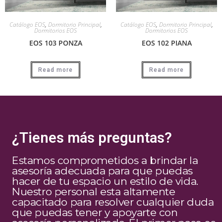
Catálogo EOS
,
Dormitorio Principal
,
Catálogo EOS
,
Dormitorio Principal
,
Dormitorios EOS
Dormitorios EOS
EOS 103 PONZA
EOS 102 PIANA
Read more
Read more
¿Tienes más preguntas?
Estamos comprometidos a brindar la
asesoría adecuada para que puedas
hacer de tu espacio un estilo de vida.
Nuestro personal esta altamente
capacitado para resolver cualquier duda
que puedas tener y apoyarte con