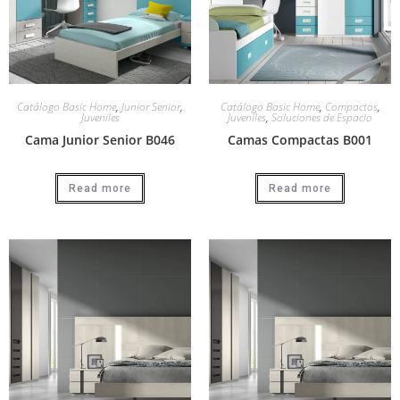
Catálogo Basic Home
,
Junior Senior
,
Catálogo Basic Home
,
Compactos
,
Juveniles
Juveniles
,
Soluciones de Espacio
Cama Junior Senior B046
Camas Compactas B001
Read more
Read more