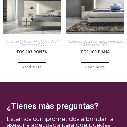
Catálogo EOS
,
Dormitorio Principal
,
Catálogo EOS
,
Dormitorio Principal
,
Dormitorios EOS
Dormitorios EOS
EOS 103 PONZA
EOS 100 PIANA
Read more
Read more
¿Tienes más preguntas?
Estamos comprometidos a brindar la
asesoría adecuada para que puedas