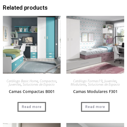
Related products
Catálogo Basic Home
,
Compactos
,
Catálogo Formas19
,
Juveniles
,
Juveniles
,
Soluciones de Espacio
Modulares
,
Soluciones de Espacio
Camas Compactas B001
Camas Modulares F301
Read more
Read more