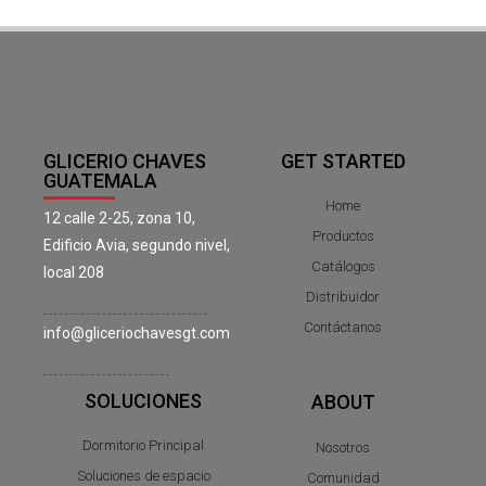
GLICERIO CHAVES
GET STARTED
GUATEMALA
Home
12 calle 2-25, zona 10,
Productos
Edificio Avia, segundo nivel,
Catálogos
local 208
Distribuidor
Contáctanos
info@gliceriochavesgt.com
SOLUCIONES
ABOUT
Dormitorio Principal
Nosotros
Soluciones de espacio
Comunidad