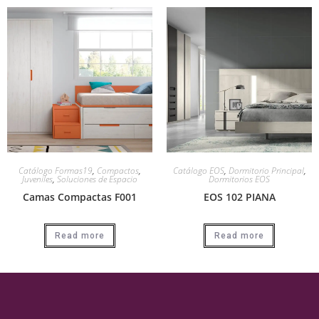
Catálogo Formas19
,
Compactos
,
Catálogo EOS
,
Dormitorio Principal
,
Juveniles
,
Soluciones de Espacio
Dormitorios EOS
Camas Compactas F001
EOS 102 PIANA
Read more
Read more