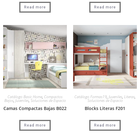
Read more
Read more
Catálogo Basic Home
,
Compactos
Catálogo Formas19
,
Juveniles
,
Literas
,
Bajos
,
Juveniles
,
Soluciones de Espacio
Soluciones de Espacio
Camas Compactas Bajas B022
Blocks Literas F201
Read more
Read more