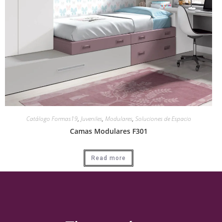
Catálogo Formas19
,
Juveniles
,
Modulares
,
Soluciones de Espacio
Camas Modulares F301
Read more