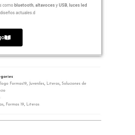
ías como
bluetooth
,
altavoces
y
USB
,
luces led
diseños actuales.d
go
gories
logo Formas19
,
Juveniles
,
Literas
,
Soluciones de
cio
s
as
,
Formas 19
,
Literas