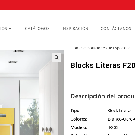
TOS
CATÁLOGOS
INSPIRACIÓN
CONTÁCTANOS
Home
>
Soluciones de Espacio
>
L
Blocks Literas F2
Descripción del produ
Tipo
: Block Literas
Colores
: Blanco-Ocre-C
Modelo
: F203