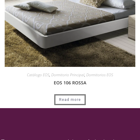
Catálogo EOS
,
Dormitorio Principal
,
Dormitorios EOS
EOS 106 ROSSA
Read more