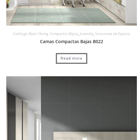
Catálogo Basic Home
,
Compactos Bajos
,
Juveniles
,
Soluciones de Espacio
Camas Compactas Bajas B022
Read more