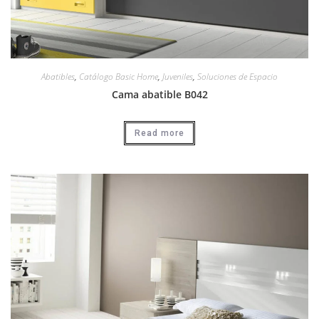
Abatibles
,
Catálogo Basic Home
,
Juveniles
,
Soluciones de Espacio
Cama abatible B042
Read more