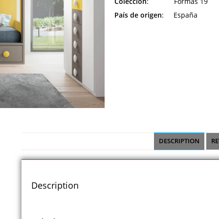
Colección
: Formas 19
País de origen
: España
DESCRIPTION
RE
Description