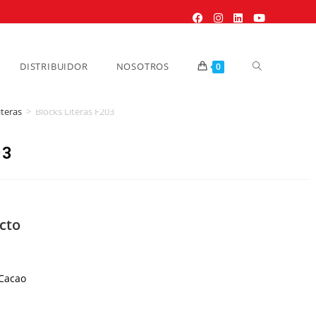
DISTRIBUIDOR
NOSOTROS
0
iteras
>
Blocks Literas F203
03
cto
acao