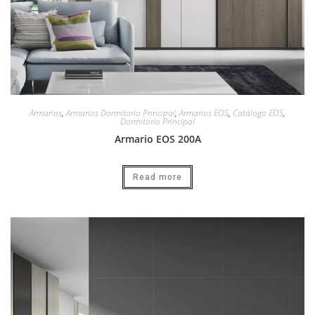
Armarios
,
Armarios Dormitorio Principal
,
Armarios EOS
,
Catálogo EOS
,
Dormitorio Principal
Armario EOS 200A
Read more