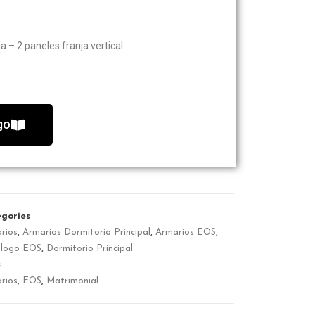
a – 2 paneles franja vertical
go
gories
rios
,
Armarios Dormitorio Principal
,
Armarios EOS
,
álogo EOS
,
Dormitorio Principal
s
rios
,
EOS
,
Matrimonial