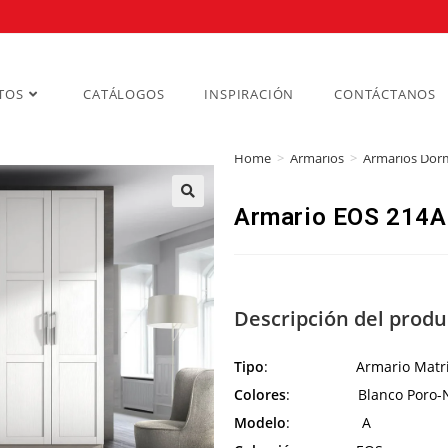
TOS
CATÁLOGOS
INSPIRACIÓN
CONTÁCTANOS
Home
>
Armarios
>
Armarios Dorm
Armario EOS 214A
Descripción del produ
Tipo
: Armario Matrim
Colores
: Blanco Poro-N
Modelo
: A