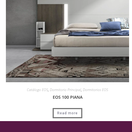
Catálogo EOS
,
Dormitorio Principal
,
Dormitorios EOS
EOS 100 PIANA
Read more