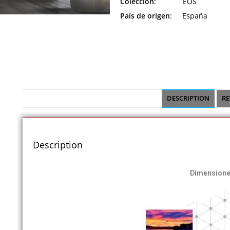
Colección
: EOS
País de origen
: España
DESCRIPTION
RE
Description
Dimension