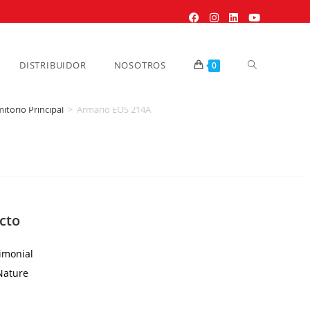
DISTRIBUIDOR
NOSOTROS
0
itorio Principal
>
Armario EOS 214A
cto
onial
ature