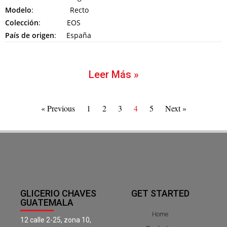
Modelo
: Recto
Colección
: EOS
País de origen
: España
Leer Más »
« Previous
1
2
3
4
5
Next »
GLICERIO CHAVES
GET STARTED
GUATEMALA
Home
12 calle 2-25, zona 10,