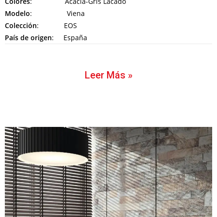
Colores
: Acacia-Gris Lacado
Modelo
: Viena
Colección
: EOS
País de origen
: España
Leer Más »