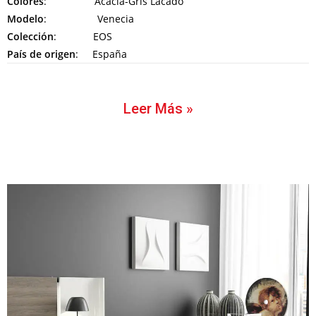
Colores
: Acacia-Gris Lacado
Modelo
: Venecia
Colección
: EOS
País de origen
: España
Leer Más »