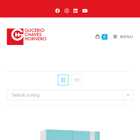
MENU
0
Default sorting