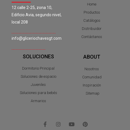
Home
12 calle 2-25, zona 10,
Productos
Edificio Avia, segundo nivel,
Catálogos
local 208
Distribuidor
Contáctanos
info@gliceriochavesgt.com
SOLUCIONES
ABOUT
Dormitorio Principal
Nosotros
Soluciones de espacio
Comunidad
Juveniles
Inspiración
Soluciones para bebés
Sitemap
Armarios