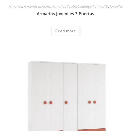
Armarios
,
Armarios Juveniles
,
Armarios Youth
,
Catálogo Formas19
,
Juveniles
Armarios Juveniles 3 Puertas
Read more