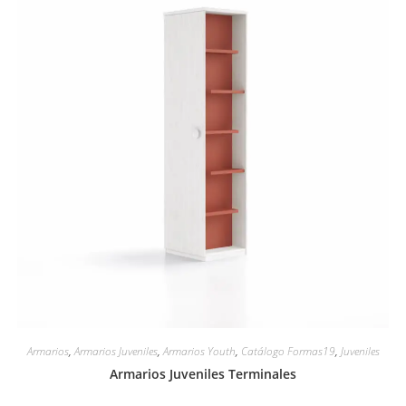
Armarios
,
Armarios Juveniles
,
Armarios Youth
,
Catálogo Formas19
,
Juveniles
Armarios Juveniles Terminales