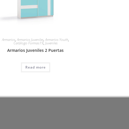
Armarios
,
Armarios Juveniles
,
Armarios Youth
,
Catálogo Formas19
,
Juveniles
Armarios Juveniles 2 Puertas
Read more