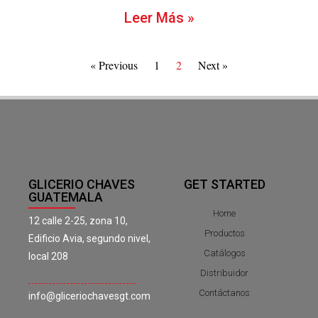
Leer Más »
« Previous
1
2
Next »
GLICERIO CHAVES
GET STARTED
GUATEMALA
Home
12 calle 2-25, zona 10,
Productos
Edificio Avia, segundo nivel,
Catálogos
local 208
Distribuidor
Contáctanos
info@gliceriochavesgt.com