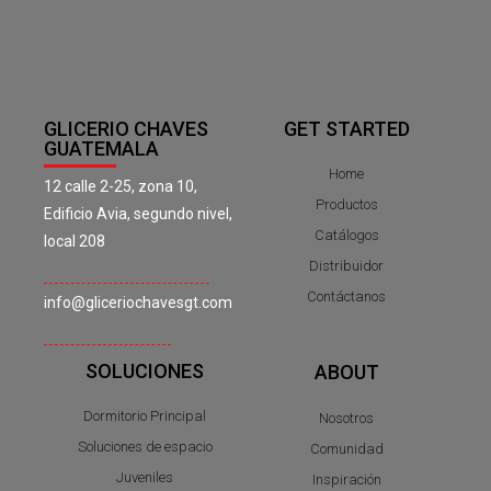
GLICERIO CHAVES
GET STARTED
GUATEMALA
Home
12 calle 2-25, zona 10,
Productos
Edificio Avia, segundo nivel,
Catálogos
local 208
Distribuidor
Contáctanos
info@gliceriochavesgt.com
SOLUCIONES
ABOUT
Dormitorio Principal
Nosotros
Soluciones de espacio
Comunidad
Juveniles
Inspiración